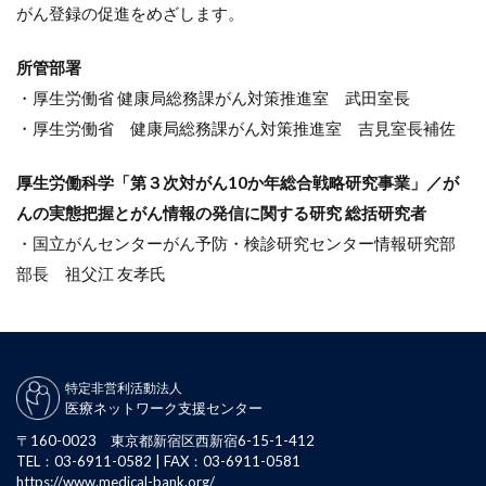
がん登録の促進をめざします。
所管部署
・厚生労働省 健康局総務課がん対策推進室 武田室長
・厚生労働省 健康局総務課がん対策推進室 吉見室長補佐
厚生労働科学「第３次対がん10か年総合戦略研究事業」／が
んの実態把握とがん情報の発信に関する研究 総括研究者
・国立がんセンターがん予防・検診研究センター情報研究部
部長 祖父江 友孝氏
特定非営利活動法人
医療ネットワーク支援センター
〒160-0023 東京都新宿区西新宿6-15-1-412
TEL：03-6911-0582 | FAX：03-6911-0581
https://www.medical-bank.org/