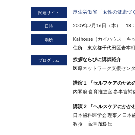
厚生労働省 「女性の健康づ
関連サイト
2009年7月16日（木） 18：
日時
Kai house（カイハウス
場所
住所：東京都千代田区岩本町3-
挨拶ならびに講師紹介
プログラム
医療ネットワーク支援センタ
講演１ 「セルフケアのため
内閣府 食育推進室 参事官補
講演２ 「ヘルスケアにかか
日本歯科医学会 理事／日本
教授 高津 茂樹氏