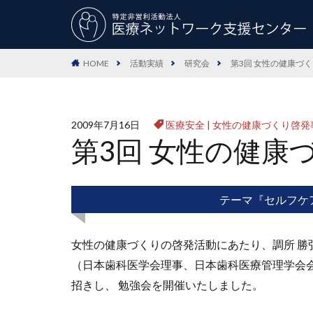
HOME
活動実績
研究会
第3回 女性の健康づ
2009年7月16日
医療安全
|
女性の健康づくり啓発
第3回 女性の健康
テーマ『セルフケ
女性の健康づくりの啓発活動にあたり、調所 勝
（日本歯科医学会理事、日本歯科医療管理学会
招きし、 勉強会を開催いたしました。