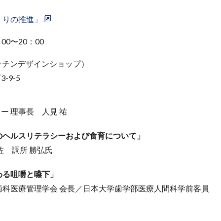
くりの推進」
00〜20：00
 キッチンデザインショップ）
9-5
ー 理事長 人見 祐
のヘルスリテラシーおよび食育について」
佐 調所 勝弘氏
わる咀嚼と嚥下」
歯科医療管理学会 会長／日本大学歯学部医療人間科学前客員