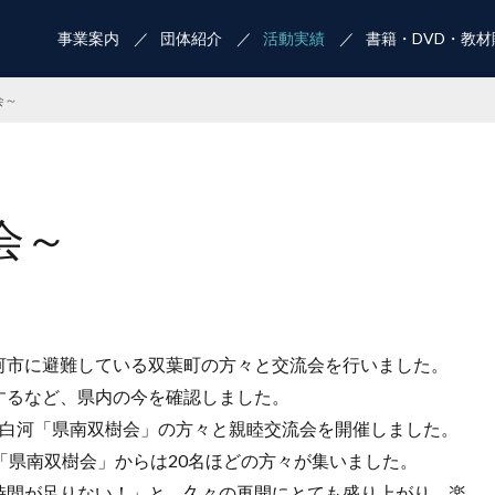
事業案内
団体紹介
活動実績
書籍・DVD・教材
会～
会～
河市に避難している双葉町の方々と交流会を行いました。
するなど、県内の今を確認しました。
て白河「県南双樹会」の方々と親睦交流会を開催しました。
「県南双樹会」からは20名ほどの方々が集いました。
時間が足りない！」と、久々の再開にとても盛り上がり、楽