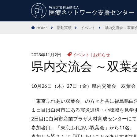
HOME
活動実績
イベント
県内交流会 ～双葉
2023年11月2日
イベント
|
お知らせ
県内交流会 ～双葉
10月26日（木）27日（金）県内交流会 双葉会
「東京ふれあい双葉会」の方々と共に福島県白
１日目は白河市にある震災遺構・小峰城を見学
2日目に白河市産業プラザ人材育成センターに
参加者は、「東京ふれあい双葉会」から11名、
参加した皆さんは「話したいことがありすぎて