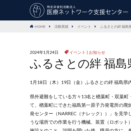
HOME
活動実績
イベント
ふるさとの絆 福島
2024年1月24日
イベント
|
お知らせ
ふるさとの絆 福島
1月18日（木）19日（金）ふるさとの絆 福島県
県外避難をしている方々13名と楢葉町・双葉町
て、楢葉町にできた福島第一原子力発電所の廃
発センター（NARREC（ナレック））」を見
うな場所での作業を行う機械、装置（ロボット
施設とのこと。説明を聞いた後、職員の方に、