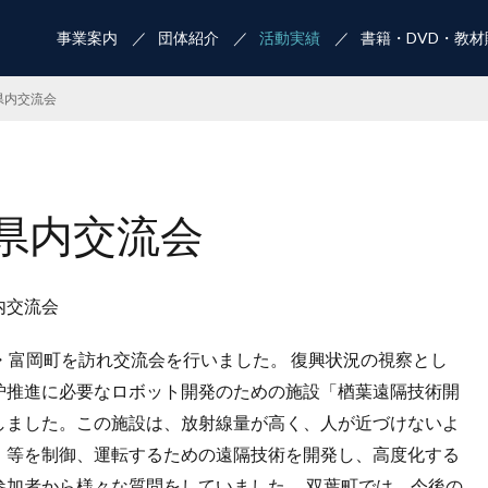
事業案内
団体紹介
活動実績
書籍・DVD・教材
県内交流会
県内交流会
内交流会
・富岡町を訪れ交流会を行いました。 復興状況の視察とし
炉推進に必要なロボット開発のための施設「楢葉遠隔技術開
学しました。この施設は、放射線量が高く、人が近づけないよ
）等を制御、運転するための遠隔技術を開発し、高度化する
参加者から様々な質問をしていました。 双葉町では、今後の