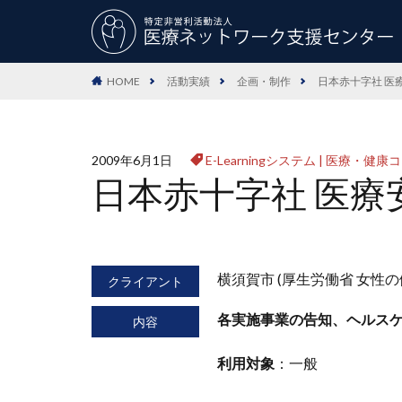
HOME
活動実績
企画・制作
日本赤十字社 医
2009年6月1日
E-Learningシステム
|
医療・健康コ
日本赤十字社 医療
横須賀市 (厚生労働省 女性
クライアント
各実施事業の告知、ヘルス
内容
利用対象
：一般