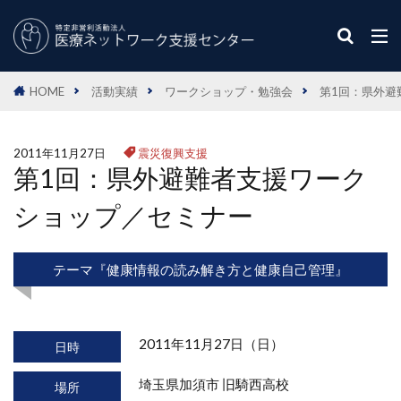
HOME
活動実績
ワークショップ・勉強会
第1回：県外避
2011年11月27日
震災復興支援
第1回：県外避難者支援ワーク
ショップ／セミナー
テーマ『健康情報の読み解き方と健康自己管理』
2011年11月27日（日）
日時
埼玉県加須市 旧騎西高校
場所